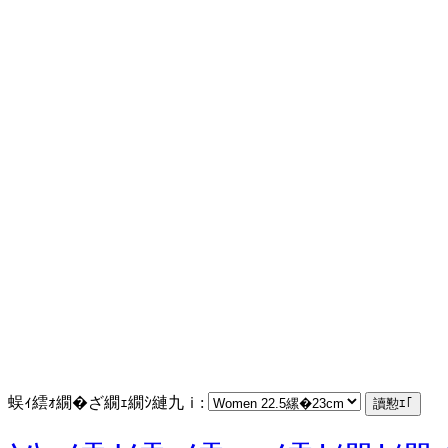
蜈ｨ繧ｫ繝�ざ繝ｪ繝ｼ縺九ｉ: