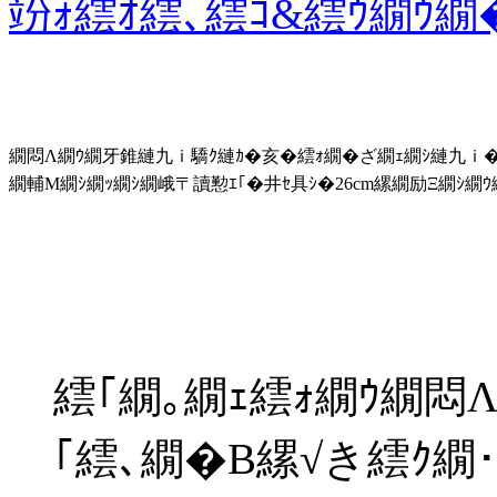
竕ｫ繧ｵ繧､繧ｺ&繧ｳ繝ｳ
繝悶Λ繝ｳ繝牙錐縺九ｉ驕ｸ縺ｶ�亥�繧ｫ繝�ざ繝ｪ繝ｼ縺九ｉ�
繝輔Μ繝ｼ繝ｯ繝ｼ繝峨〒讀懃ｴ｢�井ｾ具ｼ�26cm縲繝励Ξ繝ｼ繝
繧｢繝｡繝ｪ繧ｫ繝ｳ繝悶
｢繧､繝�Β縲√き繧ｸ