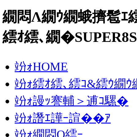
繝悶Λ繝ｳ繝蛾擠髱ｴ
繧ｵ繧､繝�SUPER8S
竕ｫHOME
竕ｫ繧ｵ繧､繧ｺ&繧ｳ繝
竕ｫ謾ｯ謇輔＞逋ｺ騾�
竕ｫ譖ｴ譁ｰ諠��ｱ
竕ｫ繝悶Ο繧ｰ