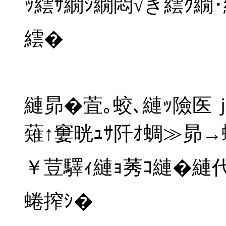
ｯ繧ｻ繝ｼ繝悶√き繧ｸ
繧�
縺昴�萓｡蛟､縺ｯ險医
薙↑窶晄ｭｻ阡ｵ蜩≫昴
￥荳驛ｨ縺ｮ莠ｺ縺�縺
蜷搾ｼ�