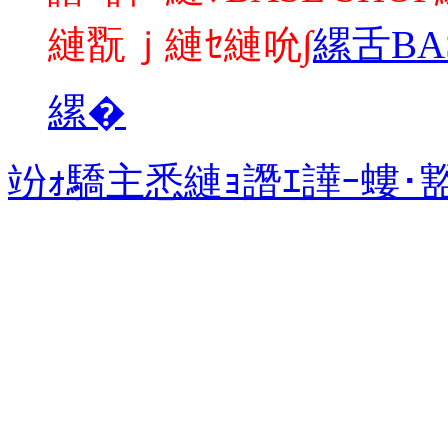
縺翫ｊ縺ｾ縺吮∫
縲舌BA
縲�
竕ｫ驕主悉縺ｮ譖ｴ譁ｰ螻･