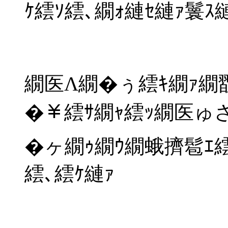
ｹ繧ｿ繧､繝ｫ縺ｾ縺ｧ鬟ｽ
繝医Λ繝�ぅ繧ｷ繝ｧ繝翫
�￥繧ｻ繝ｬ繧ｯ繝医ゅ
�ヶ繝ｩ繝ｳ繝蛾擠髱ｴ
繧､繧ｹ縺ｧ