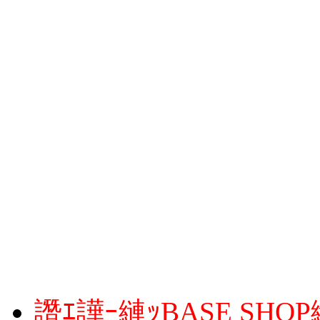
譖ｴ譁ｰ縺ｯBASE SH