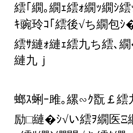
繧｢繝｡繝ｪ繧ｫ繝ｯ繝ｼ
ｷ豌玲ｺ｢繧後√ち繝包ｼ
繧ｻ縺ｫ縺ｪ繧九ち繧､繝
縺九ｊ
螂ｽ蜊ｰ雎｡縲∽ｸ翫￡繧
励□縺�ｼ√い繧ｦ繝医Ξ